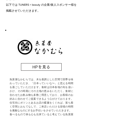
以下
では TUNERS + beauty の企業/個人スポンサー様を
掲載させていただきます。
HPを見る
魚菜屋なかむらでは、木を基調とした空間で四季を味
わっていただき、「日本っていいな〜」と思える時間
を過ごしていただけます。食材は日本各地の旬を追い
かけ、その時期にその土地の恵みをいただく。食材に
合わせたお飲み物も多数ご用意しており、お客様のお
好みに合わせてご提案できるよう心がけております。
住宅街にポツンとあるお店の暖簾をくぐれば、落ち着
く空間とおもてなしで、ご来店いただける皆様の時間
を素敵なものにするお手伝いをさせていただきます。
食べるもので体も心も出来ていると考えている魚菜屋