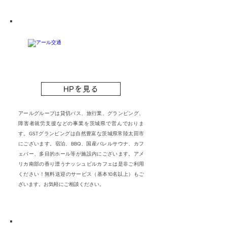
HPを見る
アールグループは貸切バス、旅行業、グランピング、
障害者就労支援などの事業を茨城県で営んでおりま
す。GSTグランピングは自然豊富な茨城県常陸太田市
にございます。宿泊、BBQ、国産バレルサウナ、カフ
ェバー、多目的ホール等が施設内にございます。アメ
リカ南部の香り漂うナッシュビルカフェは是非ご利用
ください！無料送迎のサービス（基本10名以上）もご
ざいます。お気軽にご相談ください。