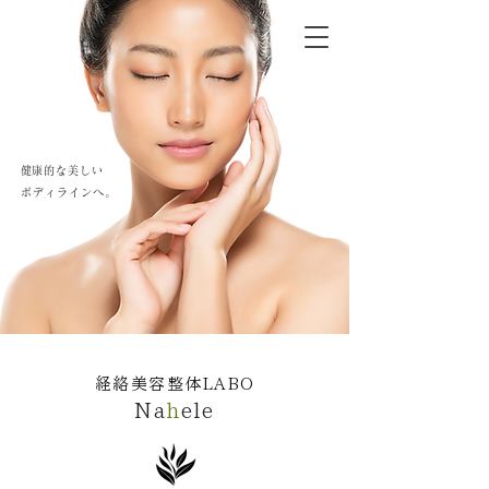
​健康的な美しい
ボディラインへ。
​経絡美容整体LABO
Na
h
ele